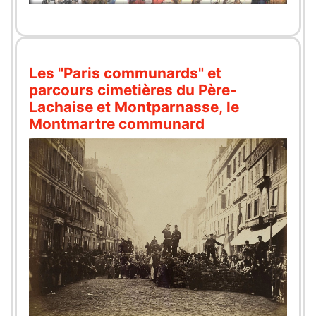
Les "Paris communards" et
parcours cimetières du Père-
Lachaise et Montparnasse, le
Montmartre communard