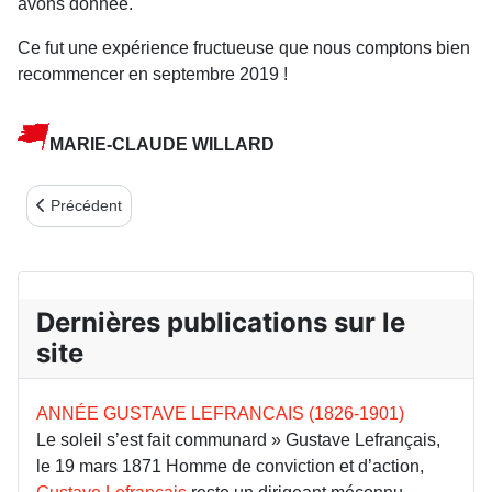
avons donnée.
Ce fut une expérience fructueuse que nous comptons bien
recommencer en septembre 2019 !
MARIE-CLAUDE WILLARD
Article précédent : Nouvelles du Berry (Bulletin 77)
Précédent
Dernières publications sur le
site
ANNÉE GUSTAVE LEFRANCAIS (1826-1901)
Le soleil s’est fait communard » Gustave Lefrançais,
le 19 mars 1871 Homme de conviction et d’action,