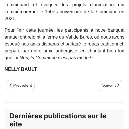
communard et évoquer les projets d'animation qui
commémoreront le 150e anniversaire de la Commune en
2021.
Pour finir cette journée, les participants à notre banquet
annuel ont rejoint la ferme du Val de Bures, où nous avons
évoqué nos amis disparus et partagé le repas traditionnel,
préparé par notre amie aubergiste, en chantant bien fort
que : «
Non, la Commune n'est pas morte !
».
NELLY BAULT
Article précédent : COMITÉ GARD-CÉVENNES : HOMMAGE À
Article suiva
Précédent
Suivant
Dernières publications sur le
site