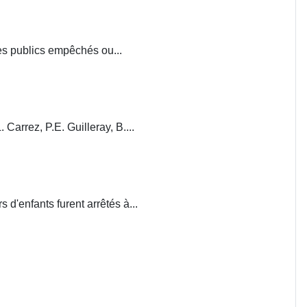
ces publics empêchés ou...
. Carrez, P.E. Guilleray, B....
d'enfants furent arrêtés à...