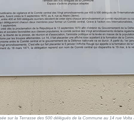
ée sur la Terrasse des 500 délégués de la Commune au 14 rue Volta
ES ADHÉRENT.E.S