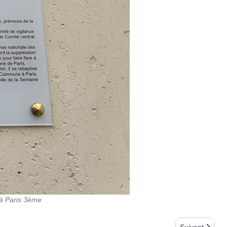
 à Paris 3ème
Article suiv
Suivant