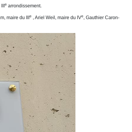
e
III
arrondissement.
e
e
, maire du III
, Ariel Weil, maire du IV
, Gauthier Caron-