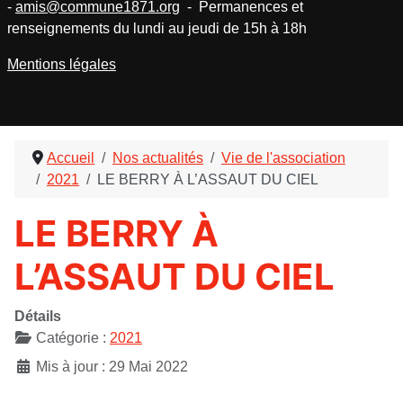
-
amis@commune1871.org
- Permanences et
renseignements du lundi au jeudi de 15h à 18h
Mentions légales
Accueil
Nos actualités
Vie de l'association
2021
LE BERRY À L’ASSAUT DU CIEL
LE BERRY À
L’ASSAUT DU CIEL
Détails
Catégorie :
2021
Mis à jour : 29 Mai 2022