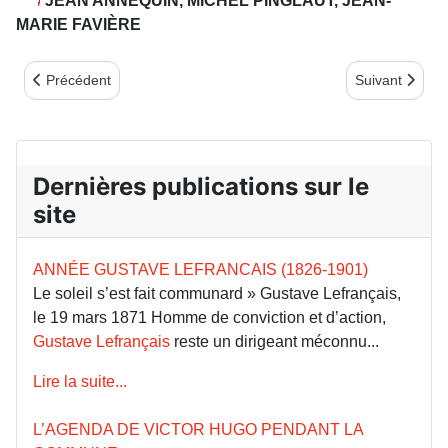
JEAN ANNEQUIN, MICHEL PINGLAUT, JEAN-
MARIE FAVIÈRE
Article précédent : Un parcours communard virtuel dans le XIIèm
Article suivant
Précédent
Suivant
Dernières publications sur le
site
ANNÉE GUSTAVE LEFRANCAIS (1826-1901)
Le soleil s’est fait communard » Gustave Lefrançais,
le 19 mars 1871 Homme de conviction et d’action,
Gustave Lefrançais
reste un dirigeant méconnu...
Lire la suite...
L’AGENDA DE VICTOR HUGO PENDANT LA