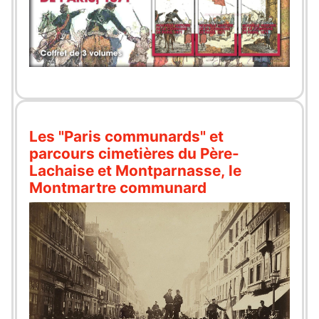
Les "Paris communards" et
parcours cimetières du Père-
Lachaise et Montparnasse, le
Montmartre communard