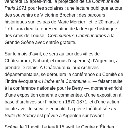
vendredi 19 après-midi, la projection de
La Commune de
Paris 1871
pour les scolaires ; une lecture publique autour
des souvenirs de Victorine Brocher ; des parcours
historiques sur les pas de Marie Mercier ; et le 20 mars, à
17 h, aura lieu la représentation de la fresque historique
des Amis de Louise :
Communeux, Communardes
à la
Grande Scène avec entrée gratuite.
Sur le mois d’avril, ce sera au tour des villes de
Châteauroux, Nohant, et (nous l’espérons) d’Argenton, à
prendre le relais. À Châteauroux, aux Archives
départementales, se déroulera la conférence du Comité de
l’Indre évoquant «
l’Indre et la Commune
», — faisant suite
à la conférence nationale pour le Berry —, moment enrichi
d’une exposition générale commentée, d’une exposition à
base d’archives sur l’Indre en 1870-1871, et d’une action
locale avec le service éducatif. La pièce théâtralisée
La
Butte de Satory
est prévue à Argenton sur l’Avant-
Scène, le 11 avril. Le jeudi 15 avril, le Centre d’Études