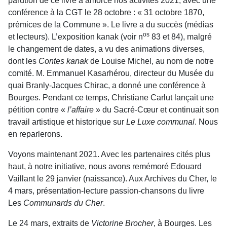
parution de ce livre a amorcé nos activités 2021, avec une
conférence à la CGT le 28 octobre : « 31 octobre 1870,
prémices de la Commune ». Le livre a du succès (médias
os
et lecteurs). L’exposition kanak (voir n
83 et 84), malgré
le changement de dates, a vu des animations diverses,
dont les
Contes kanak
de Louise Michel, au nom de notre
comité. M. Emmanuel Kasarhérou, directeur du Musée du
quai Branly-Jacques Chirac, a donné une conférence à
Bourges. Pendant ce temps, Christiane Carlut lançait une
pétition contre «
l’affaire
» du Sacré-Cœur et continuait son
travail artistique et historique sur
Le Luxe communal
. Nous
en reparlerons.
Voyons maintenant 2021. Avec les partenaires cités plus
haut, à notre initiative, nous avons remémoré Edouard
Vaillant le 29 janvier (naissance). Aux Archives du Cher, le
4 mars, présentation-lecture passion-chansons du livre
Les
Communards du Cher
.
Le 24 mars, extraits de
Victorine Brocher
, à Bourges. Les