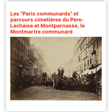
Les "Paris communards" et
parcours cimetières du Père-
Lachaise et Montparnasse, le
Montmartre communard