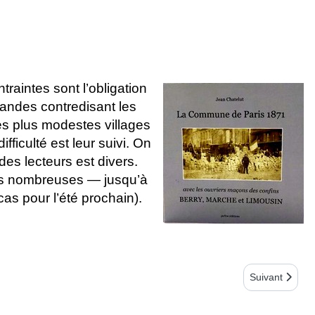
traintes sont l’obligation
mandes contredisant les
 les plus modestes villages
iculté est leur suivi. On
 des lecteurs est divers.
us nombreuses — jusqu’à
cas pour l’été prochain).
Article suivan
Suivant