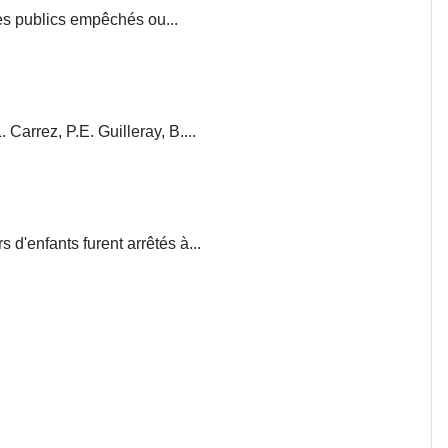
ces publics empêchés ou...
. Carrez, P.E. Guilleray, B....
d'enfants furent arrêtés à...