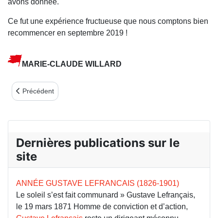
avons donnée.
Ce fut une expérience fructueuse que nous comptons bien
recommencer en septembre 2019 !
MARIE-CLAUDE WILLARD
Article précédent : Nouvelles du Berry (Bulletin 77)
Précédent
Dernières publications sur le
site
ANNÉE GUSTAVE LEFRANCAIS (1826-1901)
Le soleil s’est fait communard » Gustave Lefrançais,
le 19 mars 1871 Homme de conviction et d’action,