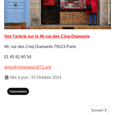
Voir l'article sur le 46 rue des Cinq-Diamants
46, rue des Cinq Diamants 75013-Paris
01 45 81 60 54
amis@commune1871.org
Détails
Mis à jour : 15 Octobre 2024
l'association
Article suivan
Suivant