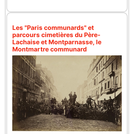
Les "Paris communards" et
parcours cimetières du Père-
Lachaise et Montparnasse, le
Montmartre communard