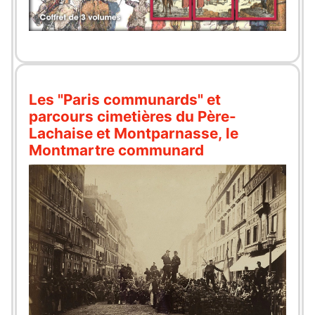
Les "Paris communards" et
parcours cimetières du Père-
Lachaise et Montparnasse, le
Montmartre communard