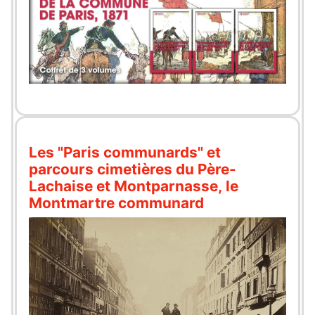
Les "Paris communards" et
parcours cimetières du Père-
Lachaise et Montparnasse, le
Montmartre communard