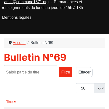
-
amis@commune1871.org
- Permanences et
renseignements du lundi au jeudi de 15h à 18h
Mentions légales
Accueil
Bulletin N°69
Bulletin N°69
Saisir partie du titre
Filtre
Effacer
Afficher #
Titre