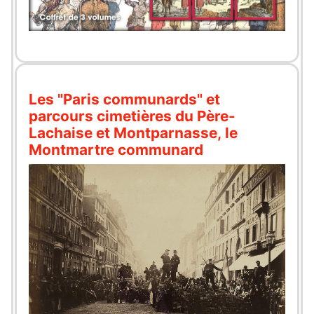
Les "Paris communards" et
parcours cimetières du Père-
Lachaise et Montparnasse, le
Montmartre communard