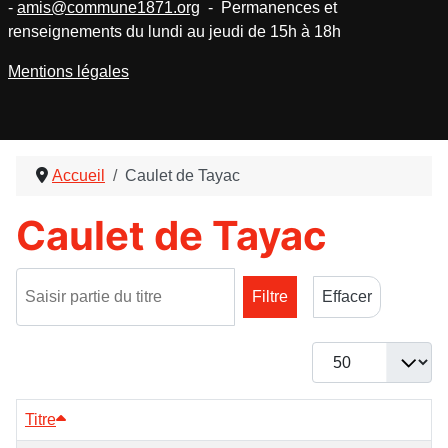
-
amis@commune1871.org
- Permanences et
renseignements du lundi au jeudi de 15h à 18h
Mentions légales
Accueil
Caulet de Tayac
Caulet de Tayac
Saisir partie du titre
Filtre
Effacer
Afficher #
Titre