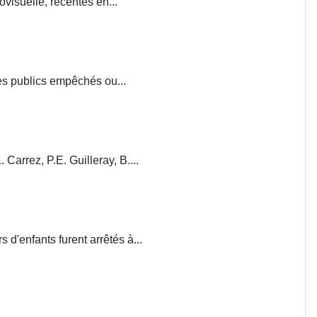
visuelle, récentes en...
ces publics empêchés ou...
. Carrez, P.E. Guilleray, B....
d'enfants furent arrêtés à...