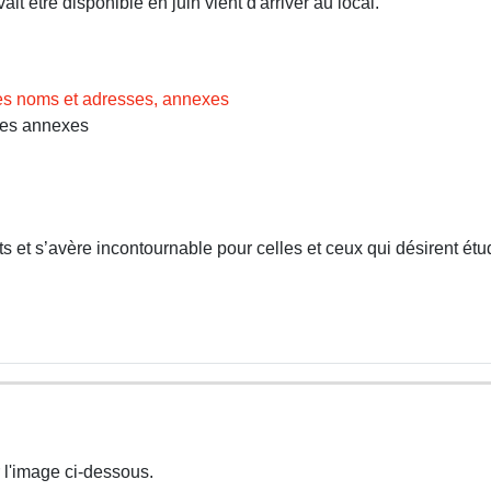
t être disponible en juin vient d'arriver au local.
des noms et adresses, annexes
Les annexes
 et s’avère incontournable pour celles et ceux qui désirent étud
 l'image ci-dessous.