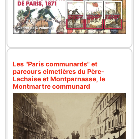
Les "Paris communards" et
parcours cimetières du Père-
Lachaise et Montparnasse, le
Montmartre communard