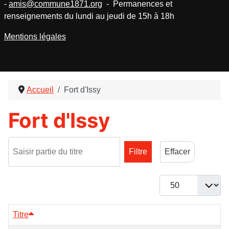
-
amis@commune1871.org
- Permanences et
renseignements du lundi au jeudi de 15h à 18h
Mentions légales
Accueil
Fort d'Issy
Fort d'Issy
Saisir partie du titre
Filtre
Effacer
Afficher #
Titre