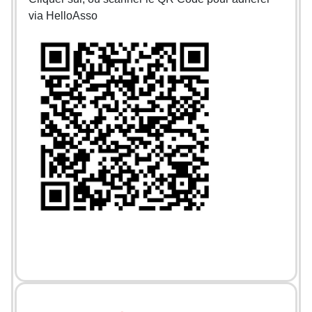
via HelloAsso