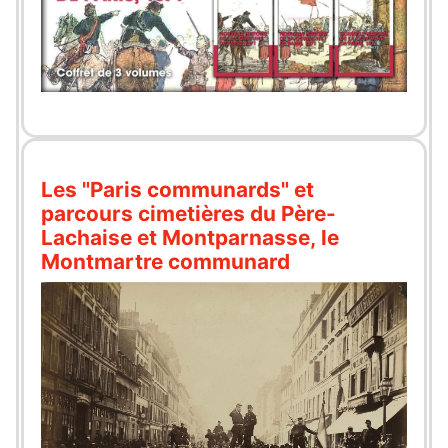
Les "Paris communards" et
parcours cimetières du Père-
Lachaise et Montparnasse, le
Montmartre communard