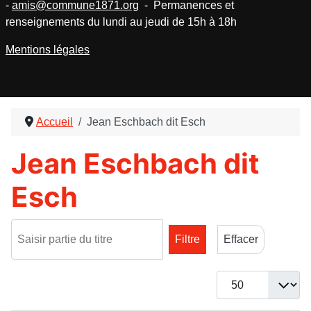
-
amis@commune1871.org
- Permanences et
renseignements du lundi au jeudi de 15h à 18h
Mentions légales
Accueil
Jean Eschbach dit Esch
Jean Eschbach dit
Esch
Saisir partie du titre
Filtre
Effacer
Afficher #