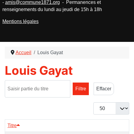
-
amis@commune1871.org
- Permanences et
renseignements du lundi au jeudi de 15h à 18h
Mentions légales
Accueil
Louis Gayat
Louis Gayat
Saisir partie du titre
Filtre
Effacer
Afficher #
Titre