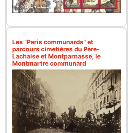
Les "Paris communards" et
parcours cimetières du Père-
Lachaise et Montparnasse, le
Montmartre communard