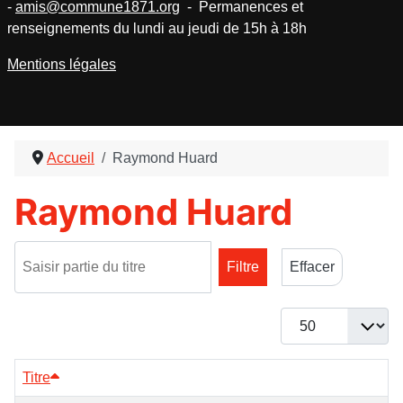
-
amis@commune1871.org
- Permanences et
renseignements du lundi au jeudi de 15h à 18h
Mentions légales
Accueil
Raymond Huard
Raymond Huard
Saisir partie du titre
Filtre
Effacer
Afficher #
Titre