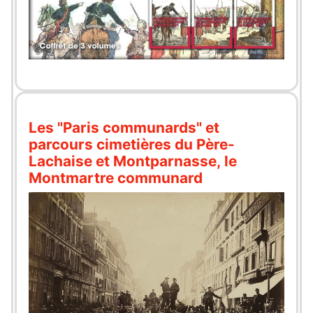
Les "Paris communards" et
parcours cimetières du Père-
Lachaise et Montparnasse, le
Montmartre communard