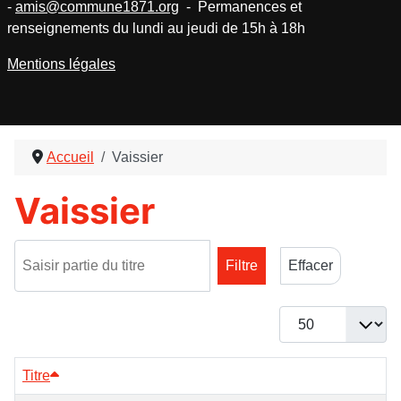
-
amis@commune1871.org
- Permanences et
renseignements du lundi au jeudi de 15h à 18h
Mentions légales
Accueil
Vaissier
Vaissier
Saisir partie du titre
Filtre
Effacer
Afficher #
Titre