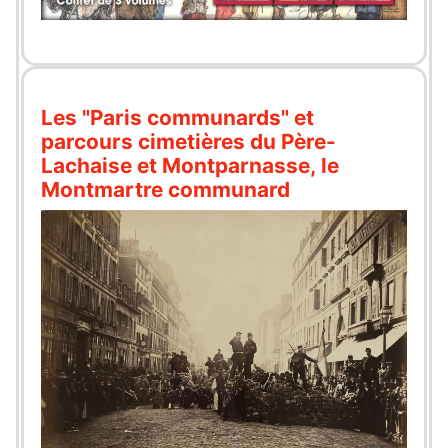
Les "Paris communards" et
parcours cimetières du Père-
Lachaise et Montparnasse, le
Montmartre communard