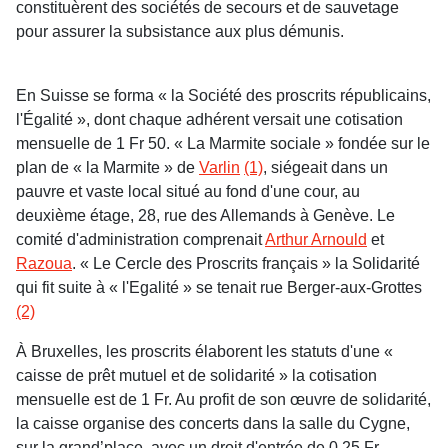
constituèrent des sociétés de secours et de sauvetage
pour assurer la subsistance aux plus démunis.
En Suisse se forma « la Société des proscrits républicains,
l'Égalité », dont chaque adhérent versait une cotisation
mensuelle de 1 Fr 50. « La Marmite sociale » fondée sur le
plan de « la Marmite » de
Varlin
(1)
, siégeait dans un
pauvre et vaste local situé au fond d'une cour, au
deuxième étage, 28, rue des Allemands à Genève. Le
comité d'administration comprenait
Arthur Arnould
et
Razoua
. « Le Cercle des Proscrits français » la Solidarité
qui fit suite à « l'Egalité » se tenait rue Berger-aux-Grottes
(2)
À Bruxelles, les proscrits élaborent les statuts d'une «
caisse de prêt mutuel et de solidarité » la cotisation
mensuelle est de 1 Fr. Au profit de son œuvre de solidarité,
la caisse organise des concerts dans la salle du Cygne,
sur la grand’place, avec un droit d'entrée de 0,25 Fr