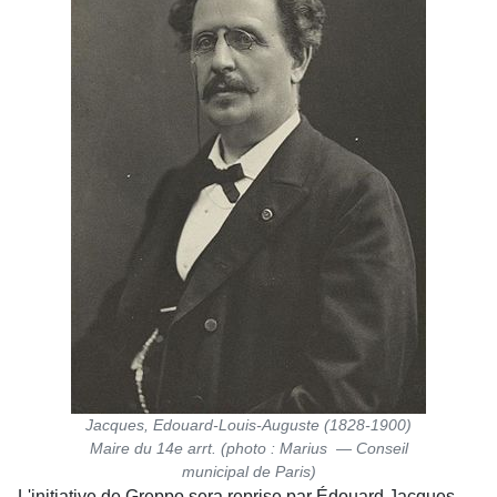
Jacques, Edouard-Louis-Auguste (1828-1900)
Maire du 14e arrt. (photo : Marius — Conseil
municipal de Paris)
L'initiative de Greppo sera reprise par Édouard Jacques