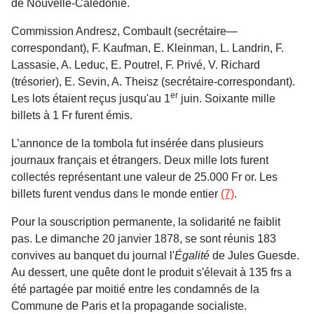
de Nouvelle-Calédonie.
Commission Andresz, Combault (secrétaire—
correspondant), F. Kaufman, E. Kleinman, L. Landrin, F.
Lassasie, A. Leduc, E. Poutrel, F. Privé, V. Richard
(trésorier), E. Sevin, A. Theisz (secrétaire-correspondant).
er
Les lots étaient reçus jusqu'au 1
juin. Soixante mille
billets à 1 Fr furent émis.
L’annonce de la tombola fut insérée dans plusieurs
journaux français et étrangers. Deux mille lots furent
collectés représentant une valeur de 25.000 Fr or. Les
billets furent vendus dans le monde entier
(7)
.
Pour la souscription permanente, la solidarité ne faiblit
pas. Le dimanche 20 janvier 1878, se sont réunis 183
convives au banquet du journal l'
Égalité
de Jules Guesde.
Au dessert, une quête dont le produit s'élevait à 135 frs a
été partagée par moitié entre les condamnés de la
Commune de Paris et la propagande socialiste.