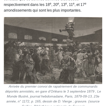
e
e
e
e
e
respectivement dans les 18
, 20
, 13
, 11
, et 17
arrondissements qui sont les plus
importantes.
Arrivée du premier convoi de rapatriement de communards
déportés amnistiés, en gare d’Orléans le 3 septembre 1879 ; Le
Monde Illustré, journal hebdomadaire, Paris, 1879-09-13, 23e
année, n° 1172, p. 165, dessin de D. Vierge ; gravure. (source