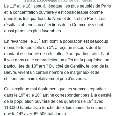
Gallica, Bibliothèque nationale de France)
e
e
Le 11
et le 18
sont, à l'époque, les plus peuplés de Paris
et la concentration ouvrière y est considérable comme
dans tous les quartiers du Nord et de l'Est de Paris. Les
résultats obtenus aux élections de la Commune y sont
aussi parmi les plus favorables.
e
En revanche, le 13
arrt, dont la population est beaucoup
e
moins forte que celle du 5
, a reçu un secours dont le
montant est double de celui affecté au quartier Latin. Faut-
il voir dans cette contradiction un effet de la paupérisation
e
particulière du 13
arrt ? Du côté de Gentilly, le long de la
Bièvre, vivent un certain nombre de marginaux et de
chiffonniers mais relativement peu d'ouvriers.
On s'explique mal également que les sommes réparties
e
e
dans le 19
et le 10
arrt ne correspondent pas à la densité
e
de la population ouvrière de ces quartiers (le 19
avec
113.000
habitants, a touché deux fois moins de secours
e
que le 14
avec 65.506 habitants).