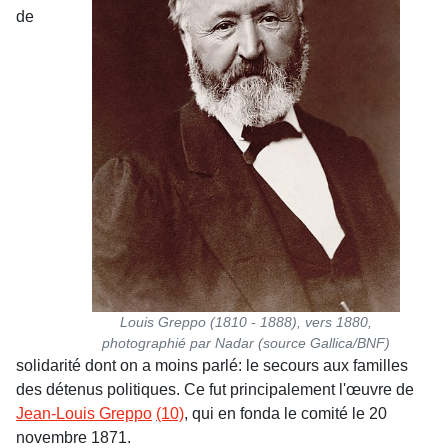
de
Louis Greppo (1810 - 1888), vers 1880,
photographié par Nadar (source Gallica/BNF)
solidarité dont on a moins parlé: le secours aux familles
des détenus politiques. Ce fut principalement l'œuvre de
Jean-Louis Greppo
(10)
, qui en
fonda le comité le 20
novembre 1871.