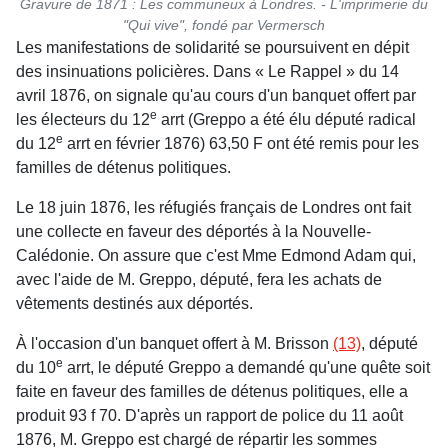
Gravure de 1871 : Les communeux à Londres. - L'imprimerie du
"Qui vive", fondé par Vermersch
Les manifestations de solidarité se poursuivent en dépit
des insinuations policières. Dans « Le Rappel » du 14
avril 1876, on signale qu'au cours d'un banquet offert par
e
les électeurs du 12
arrt (Greppo a été élu député radical
e
du 12
arrt en février 1876) 63,50 F ont été remis pour les
familles de détenus politiques.
Le 18 juin 1876, les réfugiés français de Londres ont fait
une collecte en faveur des déportés à la Nouvelle-
Calédonie. On assure que c'est Mme Edmond Adam qui,
avec l'aide de M. Greppo, député, fera les achats de
vêtements destinés aux déportés.
À l'occasion d'un banquet offert à M. Brisson
(13)
, député
e
du 10
arrt, le député Greppo a demandé qu'une quête soit
faite en faveur des familles de détenus politiques, elle a
produit 93 f 70. D'après un rapport de police du 11 août
1876, M. Greppo est chargé de répartir les sommes