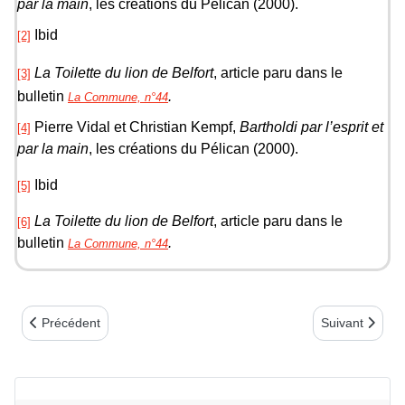
par la main
, les créations du Pélican (2000).
Ibid
[2]
La Toilette du lion de Belfort
, article paru dans le
[3]
bulletin
.
La Commune, n°44
Pierre Vidal et Christian Kempf,
Bartholdi par l’esprit et
[4]
par la main
, les créations du Pélican (2000).
Ibid
[5]
La Toilette du lion de Belfort
, article paru dans le
[6]
bulletin
.
La Commune, n°44
Article précédent : Victor Hugo en exil
Article suivan
Précédent
Suivant