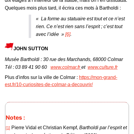
dix étages à l’intérieur de la statue, mais on l’en dissuada.
Quelques mois plus tard, il écrira ces mots à Bartholdi :
«
La forme au statuaire est tout et ce n’est
rien. Ce n’est rien sans l’esprit ; c’est tout
avec l’idée
»
[6]
.
JOHN SUTTON
Musée Bartholdi : 30 rue des Marchands, 68000 Colmar
Tél : 03 89 41 90 60
www.colmar.fr
et
www.culture.fr
Plus d'infos sur la ville de Colmar :
https://mon-grand-
est.fr/10-curiosites-de-colmar-a-decouvrir/
Notes :
Pierre Vidal et Christian Kempf,
Bartholdi par l’esprit et
[1]