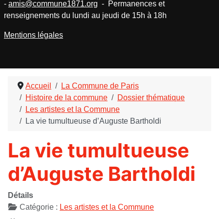
-
amis@commune1871.org
- Permanences et
renseignements du lundi au jeudi de 15h à 18h
Mentions légales
Accueil
La Commune de Paris
Histoire de la commune
Dossier thématique
Les artistes et la Commune
La vie tumultueuse d’Auguste Bartholdi
La vie tumultueuse
d’Auguste Bartholdi
Détails
Catégorie :
Les artistes et la Commune