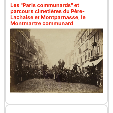
Les "Paris communards" et
parcours cimetières du Père-
Lachaise et Montparnasse, le
Montmartre communard