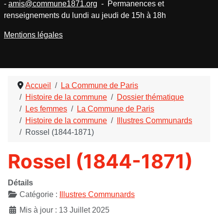
-
amis@commune1871.org
- Permanences et
renseignements du lundi au jeudi de 15h à 18h
Mentions légales
Accueil
La Commune de Paris
Histoire de la commune
Dossier thématique
Les femmes
La Commune de Paris
Histoire de la commune
Illustres Communards
Rossel (1844-1871)
Rossel (1844-1871)
Détails
Catégorie :
Illustres Communards
Mis à jour : 13 Juillet 2025