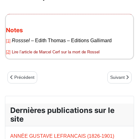
Notes
Rosssel
– Edith Thomas – Editions Gallimard
[1]
[2]
Lire l’article de Marcel Cerf sur la mort de Rossel
Article précédent : La pensée et l’action originales d’Édouard Vai
Article suivant
Précédent
Suivant
Dernières publications sur le
site
ANNÉE GUSTAVE LEFRANCAIS (1826-1901)