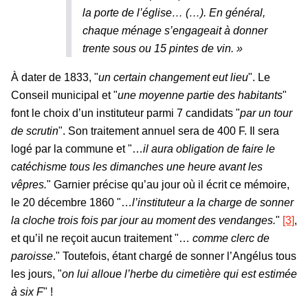
la porte de l’église… (…). En général,
chaque ménage s’engageait à donner
trente sous ou 15 pintes de vin
. »
À dater de 1833, "
un certain changement eut lieu
". Le
Conseil municipal et "
une moyenne partie des habitants
"
font le choix d’un instituteur parmi 7 candidats "
par un tour
de scrutin
". Son traitement annuel sera de 400 F. Il sera
logé par la commune et "…
il aura obligation de faire le
catéchisme tous les dimanches une heure avant les
vêpres.
" Garnier précise qu’au jour où il écrit ce mémoire,
le 20 décembre 1860 "…
l’instituteur a la charge de sonner
la cloche trois fois par jour au moment des vendanges.
"
[3]
,
et qu’il ne reçoit aucun traitement "…
comme clerc de
paroisse
." Toutefois, étant chargé de sonner l’Angélus tous
les jours, "
on lui alloue l’herbe du cimetière qui est estimée
à six F
" !