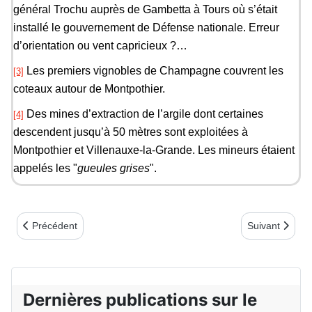
général Trochu auprès de Gambetta à Tours où s’était
installé le gouvernement de Défense nationale. Erreur
d’orientation ou vent capricieux ?…
Les premiers vignobles de Champagne couvrent les
[3]
coteaux autour de Montpothier.
Des mines d’extraction de l’argile dont certaines
[4]
descendent jusqu’à 50 mètres sont exploitées à
Montpothier et Villenauxe-la-Grande. Les mineurs étaient
appelés les "
gueules grises
".
Article précédent : La poste et la Commune
Article suivan
Précédent
Suivant
Dernières publications sur le