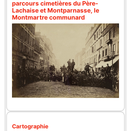
parcours cimetières du Père-
Lachaise et Montparnasse, le
Montmartre communard
Cartographie