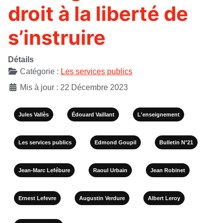
droit à la liberté de
s’instruire
Détails
Catégorie :
Les services publics
Mis à jour : 22 Décembre 2023
Jules Vallès
Édouard Vaillant
L'enseignement
Les services publics
Edmond Goupil
Bulletin N°21
Jean-Marc Lefébure
Raoul Urbain
Jean Robinet
Ernest Lefevre
Augustin Verdure
Albert Leroy