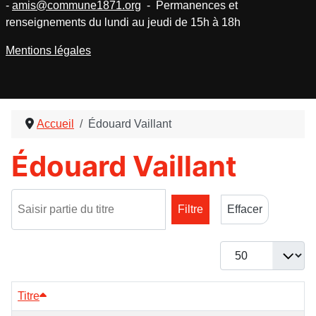
-
amis@commune1871.org
- Permanences et
renseignements du lundi au jeudi de 15h à 18h
Mentions légales
Accueil
Édouard Vaillant
Édouard Vaillant
Saisir partie du titre
Filtre
Effacer
Afficher #
Titre