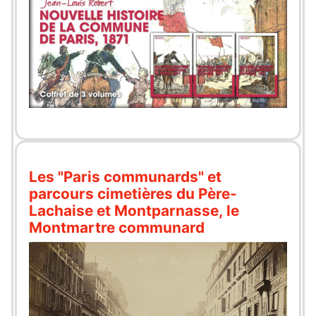
Les "Paris communards" et
parcours cimetières du Père-
Lachaise et Montparnasse, le
Montmartre communard