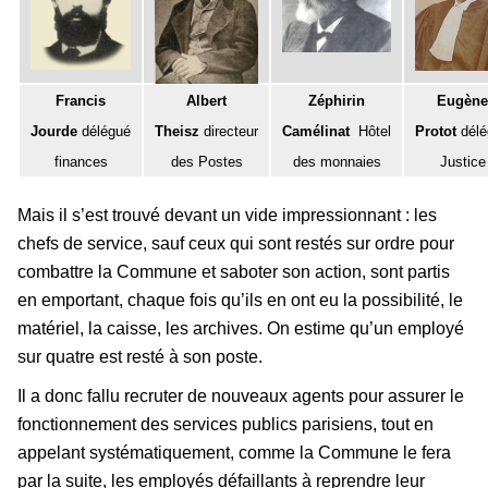
Francis
Albert
Zéphirin
Eugène
Jourde
délégué
Theisz
directeur
Camélinat
Hôtel
Protot
dél
finances
des Postes
des monnaies
Justice
Mais il s’est trouvé devant un vide impressionnant : les
chefs de service, sauf ceux qui sont restés sur ordre pour
combattre la Commune et saboter son action, sont partis
en emportant, chaque fois qu’ils en ont eu la possibilité, le
matériel, la caisse, les archives. On estime qu’un employé
sur quatre est resté à son poste.
Il a donc fallu recruter de nouveaux agents pour assurer le
fonctionnement des services publics parisiens, tout en
appelant systématiquement, comme la Commune le fera
par la suite, les employés défaillants à reprendre leur