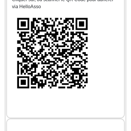
via HelloAsso