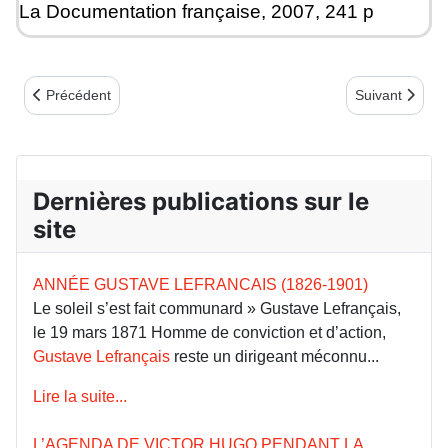
La Documentation française, 2007, 241 p
Article précédent : Dossier L’Éducation et la Commune
Article suivan
Précédent
Suivant
Dernières publications sur le
site
ANNÉE GUSTAVE LEFRANCAIS (1826-1901)
Le soleil s’est fait communard » Gustave Lefrançais,
le 19 mars 1871 Homme de conviction et d’action,
Gustave Lefrançais
reste un dirigeant méconnu...
Lire la suite...
L’AGENDA DE VICTOR HUGO PENDANT LA