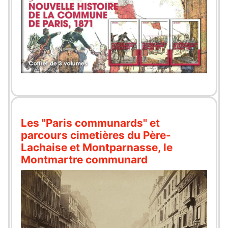
Les "Paris communards" et
parcours cimetières du Père-
Lachaise et Montparnasse, le
Montmartre communard