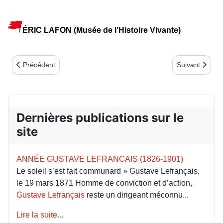
ÉRIC LAFON (
Musée de l’Histoire Vivante)
Article précédent : Eugène Bestetti, un homme de fidélités
Article suivan
Précédent
Suivant
Dernières publications sur le
site
ANNÉE GUSTAVE LEFRANCAIS (1826-1901)
Le soleil s’est fait communard » Gustave Lefrançais,
le 19 mars 1871 Homme de conviction et d’action,
Gustave Lefrançais
reste un dirigeant méconnu...
Lire la suite...