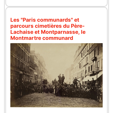
Les "Paris communards" et
parcours cimetières du Père-
Lachaise et Montparnasse, le
Montmartre communard