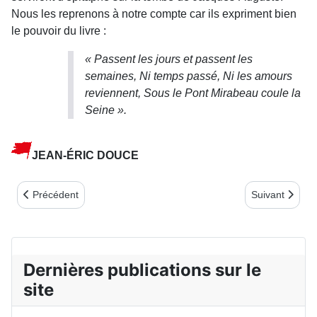
Nous les reprenons à notre compte car ils expriment bien
le pouvoir du livre :
« Passent les jours et passent les
semaines, Ni temps passé, Ni les amours
reviennent, Sous le Pont Mirabeau coule la
Sein
e
».
JEAN-ÉRIC DOUCE
Article précédent : Notes de lecture 3e trimestre 2023
Article suivant
Précédent
Suivant
Dernières publications sur le
site