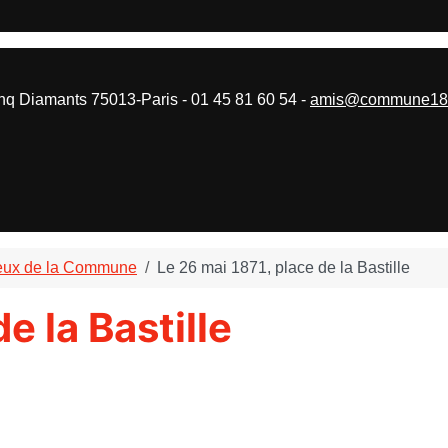
 Diamants 75013-Paris - 01 45 81 60 54 -
amis@commune187
ieux de la Commune
Le 26 mai 1871, place de la Bastille
e la Bastille