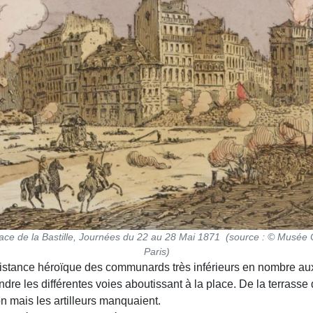
lace de la Bastille, Journées du 22 au 28 Mai 1871 (source : © Musée 
Paris)
stance héroïque des communards très inférieurs en nombre aux V
endre les différentes voies aboutissant à la place. De la terras
on mais les artilleurs manquaient.