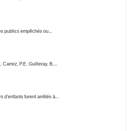
ces publics empêchés ou...
. Carrez, P.E. Guilleray, B....
d'enfants furent arrêtés à...