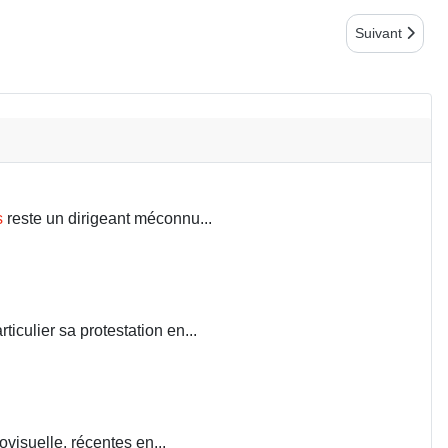
Article suiv
Suivant
s
reste un dirigeant méconnu...
iculier sa protestation en...
visuelle, récentes en...