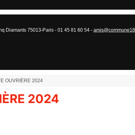
 Diamants 75013-Paris - 01 45 81 60 54 -
amis@commune187
TE OUVRIÈRE 2024
IÈRE 2024