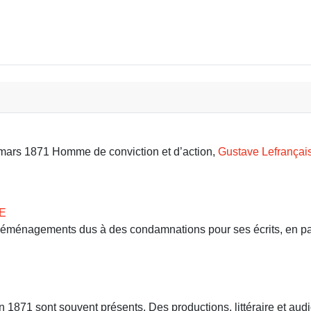
IGRANTS EN MÉDITERRANÉE
9 mars 1871 Homme de conviction et d’action,
Gustave Lefrançai
E
 déménagements dus à des condamnations pour ses écrits, en part
71 sont souvent présents. Des productions, littéraire et audio