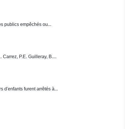
ces publics empêchés ou...
. Carrez, P.E. Guilleray, B....
d'enfants furent arrêtés à...