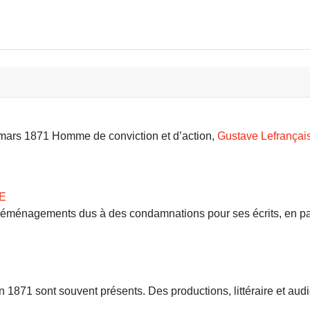
UNE EXPOSITION
9 mars 1871 Homme de conviction et d’action,
Gustave Lefrançai
E
 déménagements dus à des condamnations pour ses écrits, en part
71 sont souvent présents. Des productions, littéraire et audio