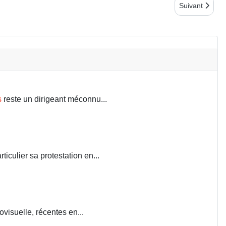
Article suiv
Suivant
s
reste un dirigeant méconnu...
iculier sa protestation en...
visuelle, récentes en...