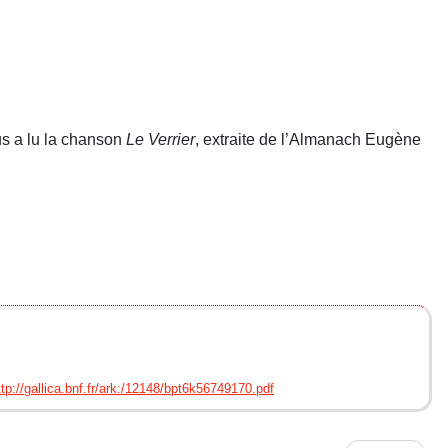
us a lu la chanson
Le Verrier
, extraite de l’Almanach Eugène
ttp://gallica.bnf.fr/ark:/12148/bpt6k56749170.pdf