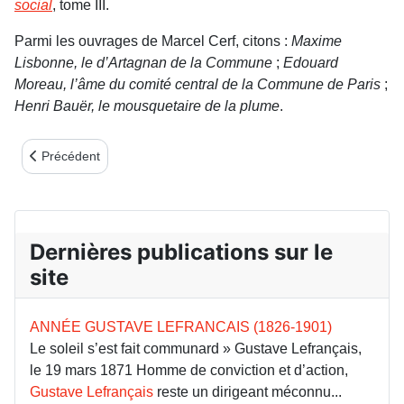
social
, tome III.
Parmi les ouvrages de Marcel Cerf, citons :
Maxime
Lisbonne, le d’Artagnan de la Commune
;
Edouard
Moreau, l’âme du comité central de la Commune de Paris
;
Henri Bauër, le mousquetaire de la plume
.
Article précédent : Non à la casse des services publics
Précédent
Dernières publications sur le
site
ANNÉE GUSTAVE LEFRANCAIS (1826-1901)
Le soleil s’est fait communard » Gustave Lefrançais,
le 19 mars 1871 Homme de conviction et d’action,
Gustave Lefrançais
reste un dirigeant méconnu...