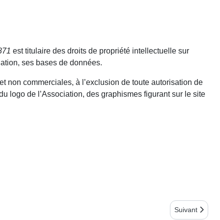
871
est titulaire des droits de propriété intellectuelle sur
gation, ses bases de données.
s et non commerciales, à l’exclusion de toute autorisation de
du logo de l’Association, des graphismes figurant sur le site
Article suivant
Suivant