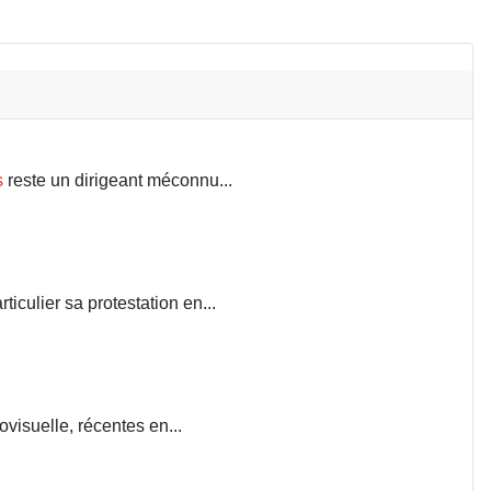
s
reste un dirigeant méconnu...
iculier sa protestation en...
visuelle, récentes en...