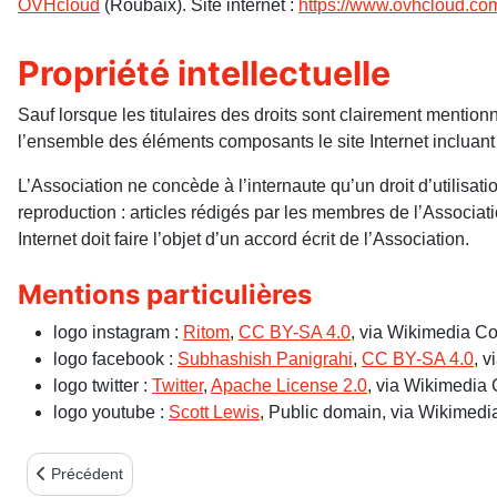
OVHcloud
(Roubaix). Site internet :
https://www.ovhcloud.com
Propriété intellectuelle
Sauf lorsque les titulaires des droits sont clairement mention
l’ensemble des éléments composants le site Internet incluan
L’Association ne concède à l’internaute qu’un droit d’utilisati
reproduction : articles rédigés par les membres de l’Associati
Internet doit faire l’objet d’un accord écrit de l’Association.
Mentions particulières
logo instagram :
Ritom
,
CC BY-SA 4.0
, via Wikimedia 
logo facebook :
Subhashish Panigrahi
,
CC BY-SA 4.0
, 
logo twitter :
Twitter
,
Apache License 2.0
, via Wikimedi
logo youtube :
Scott Lewis
, Public domain, via Wikime
Article précédent : essai bulletin
Précédent