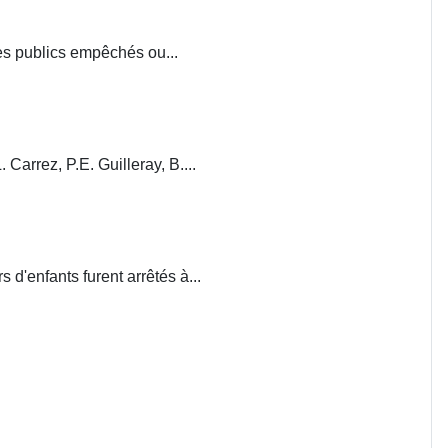
ces publics empêchés ou...
. Carrez, P.E. Guilleray, B....
d'enfants furent arrêtés à...