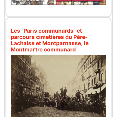
Les "Paris communards" et
parcours cimetières du Père-
Lachaise et Montparnasse, le
Montmartre communard