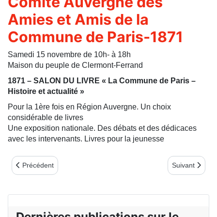
Comité Auvergne des
Amies et Amis de la
Commune de Paris-1871
Samedi 15 novembre de 10h- à 18h
Maison du peuple de Clermont-Ferrand
1871 – SALON DU LIVRE « La Commune de Paris –
Histoire et actualité »
Pour la 1ère fois en Région Auvergne. Un choix
considérable de livres
Une exposition nationale. Des débats et des dédicaces
avec les intervenants. Livres pour la jeunesse
Article précédent : VOYAGE À PARIS DES « AMIS DE BENOÎT 
Article suivan
Précédent
Suivant
Dernières publications sur le