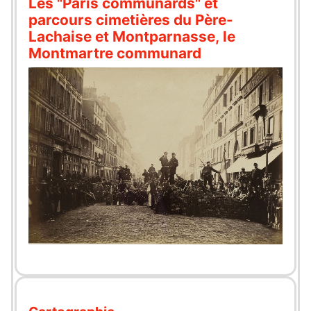
Les "Paris communards" et
parcours cimetières du Père-
Lachaise et Montparnasse, le
Montmartre communard