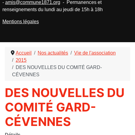
-
amis@commune1871.org
- Permanences et
renseignements du lundi au jeudi de 15h à 18h
Mentions légales
Accueil
Nos actualités
Vie de l'association
2015
DES NOUVELLES DU COMITÉ GARD-
CÉVENNES
DES NOUVELLES DU
COMITÉ GARD-
CÉVENNES
Détails