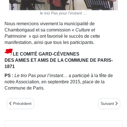
le trio
Pas pour l’instant …
Nous remercions vivement la municipalité de
Chamborigaud et sa commission «
Culture et
Patrimoine
» qui ont favorisé le succès de cette
manifestation, ainsi que tous les participants.
LE COMITÉ GARD-CÉVENNES
DES AMIES ET AMIS DE LA COMMUNE DE PARIS-
1871
PS :
Le trio Pas pour l’instant…
a participé à la fête de
notre Association, en septembre 2015, place de la
Commune de Paris.
Article précédent : L’année Vaillant une année active pour les ber
Article suiva
Précédent
Suivant