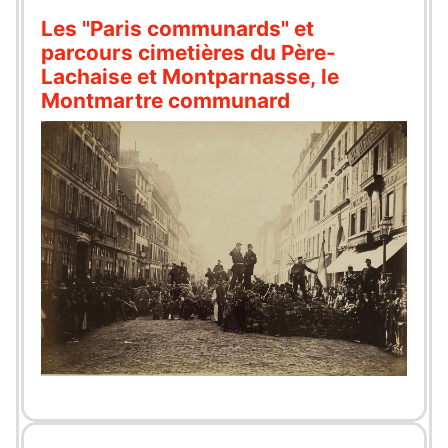
Les "Paris communards" et
parcours cimetières du Père-
Lachaise et Montparnasse, le
Montmartre communard