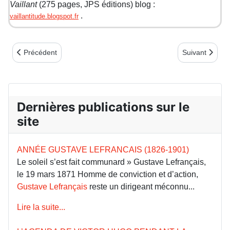
Vaillant
(275 pages, JPS éditions) blog :
.
vaillantitude.blogspot.fr
Article précédent : FÊTE DE LA COMMUNE 2015
Article suiv
Précédent
Suivant
Dernières publications sur le
site
ANNÉE GUSTAVE LEFRANCAIS (1826-1901)
Le soleil s’est fait communard » Gustave Lefrançais,
le 19 mars 1871 Homme de conviction et d’action,
Gustave Lefrançais
reste un dirigeant méconnu...
Lire la suite...