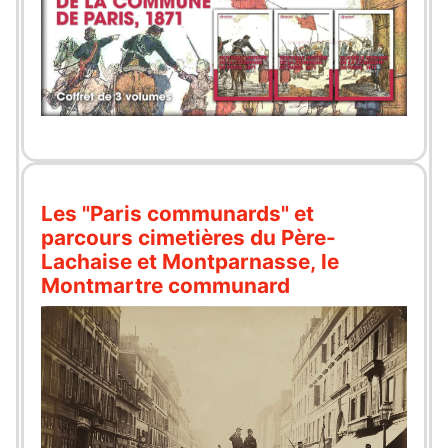
Les "Paris communards" et
parcours cimetières du Père-
Lachaise et Montparnasse, le
Montmartre communard