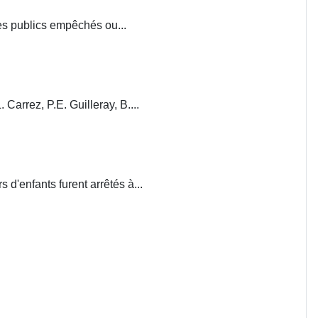
ces publics empêchés ou...
. Carrez, P.E. Guilleray, B....
d'enfants furent arrêtés à...