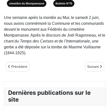
cimetière du Montparnasse
Bulletin N°75
Une semaine après la montée au Mur, le samedi 2 juin,
nous avons commémoré la Commune et les communards
devant le monument aux Fédérés du cimetière
Montparnasse. Après le discours de Joël Ragonneau, et le
chant du
Temps des Cerises
et de
l’Internationale
, une
gerbe a été déposée sur la tombe de Maxime Vuillaume
(1844-1925).
Article précédent : COMITÉ BERRY L’INDRE DANS LA COMMUN
Article suiva
Précédent
Suivant
Dernières publications sur le
site