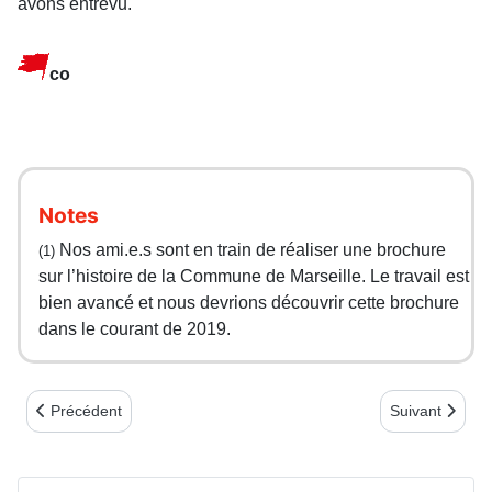
avons entrevu.
co
Notes
Nos ami.e.s sont en train de réaliser une brochure
(1)
sur l’histoire de la Commune de Marseille. Le travail est
bien avancé et nous devrions découvrir cette brochure
dans le courant de 2019.
Article précédent : LES ACTIVITE DES AMI.E.S DU BERRY
Article suiv
Précédent
Suivant