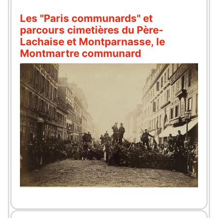
Les "Paris communards" et
parcours cimetières du Père-
Lachaise et Montparnasse, le
Montmartre communard