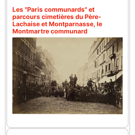
Les "Paris communards" et
parcours cimetières du Père-
Lachaise et Montparnasse, le
Montmartre communard