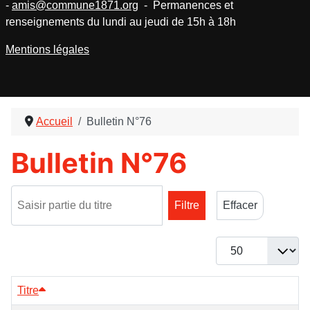
-
amis@commune1871.org
- Permanences et
renseignements du lundi au jeudi de 15h à 18h
Mentions légales
Accueil
Bulletin N°76
Bulletin N°76
Saisir partie du titre
Filtre
Effacer
Afficher #
Titre