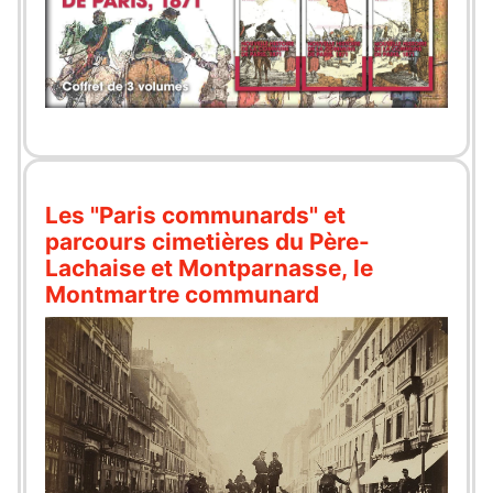
Les "Paris communards" et
parcours cimetières du Père-
Lachaise et Montparnasse, le
Montmartre communard