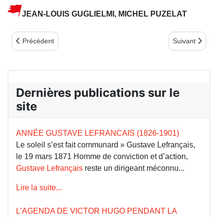
JEAN-LOUIS GUGLIELMI, MICHEL PUZELAT
Article précédent : FÊTE DE LA COMMUNE 2022 - RIEN QUE DU
Article suiva
Précédent
Suivant
Dernières publications sur le
site
ANNÉE GUSTAVE LEFRANCAIS (1826-1901)
Le soleil s’est fait communard » Gustave Lefrançais,
le 19 mars 1871 Homme de conviction et d’action,
Gustave Lefrançais
reste un dirigeant méconnu...
Lire la suite...
L’AGENDA DE VICTOR HUGO PENDANT LA