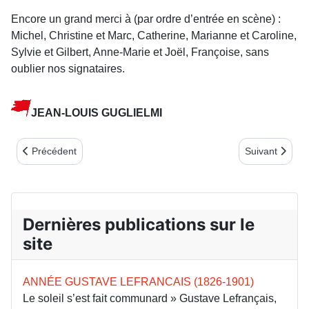
Encore un grand merci à (par ordre d’entrée en scène) :
Michel, Christine et Marc, Catherine, Marianne et Caroline,
Sylvie et Gilbert, Anne-Marie et Joël, Françoise, sans
oublier nos signataires.
JEAN-LOUIS GUGLIELMI
Article précédent : Blois 2023 - Les Rendez-vous de l'Histoire
Article suivan
Précédent
Suivant
Dernières publications sur le
site
ANNÉE GUSTAVE LEFRANCAIS (1826-1901)
Le soleil s’est fait communard » Gustave Lefrançais,