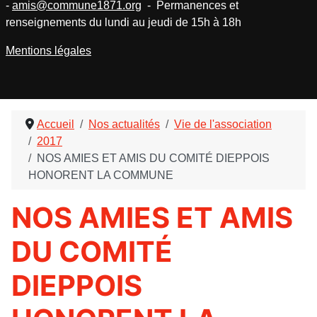
-
amis@commune1871.org
- Permanences et
renseignements du lundi au jeudi de 15h à 18h
Mentions légales
Accueil
Nos actualités
Vie de l'association
2017
NOS AMIES ET AMIS DU COMITÉ DIEPPOIS
HONORENT LA COMMUNE
NOS AMIES ET AMIS
DU COMITÉ
DIEPPOIS