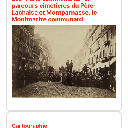
parcours cimetières du Père-
Lachaise et Montparnasse, le
Montmartre communard
Cartographie