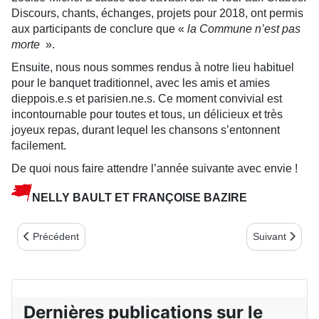
Discours, chants, échanges, projets pour 2018, ont permis
aux participants de conclure que «
la Commune n’est pas
morte
».
Ensuite, nous nous sommes rendus à notre lieu habituel
pour le banquet traditionnel, avec les amis et amies
dieppois.e.s et parisien.ne.s. Ce moment convivial est
incontournable pour toutes et tous, un délicieux et très
joyeux repas, durant lequel les chansons s’entonnent
facilement.
De quoi nous faire attendre l’année suivante avec envie !
NELLY BAULT ET FRANÇOISE BAZIRE
Article précédent : DES NOUVELLES DU BERRY (bulletin N°73)
Article suiv
Précédent
Suivant
Dernières publications sur le