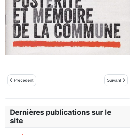
Article précédent : Plaques Sénat : fusillés de la Commune au L
Article suivant
Précédent
Suivant
Dernières publications sur le
site