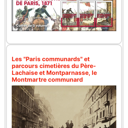
Les "Paris communards" et
parcours cimetières du Père-
Lachaise et Montparnasse, le
Montmartre communard