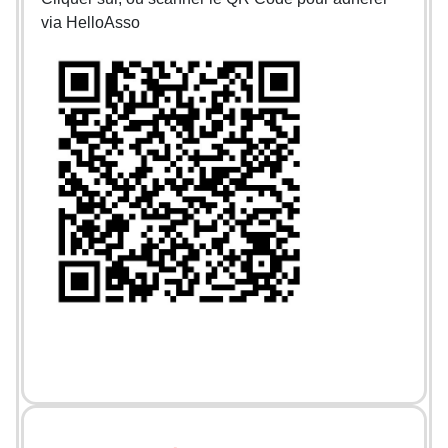
via HelloAsso