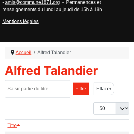
-
amis@commune1871.org
- Permanences et
renseignements du lundi au jeudi de 15h à 18h
Mentions légales
Accueil
Alfred Talandier
Alfred Talandier
Saisir partie du titre
Filtre
Effacer
Afficher #
Titre