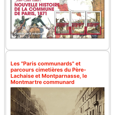
Les "Paris communards" et
parcours cimetières du Père-
Lachaise et Montparnasse, le
Montmartre communard