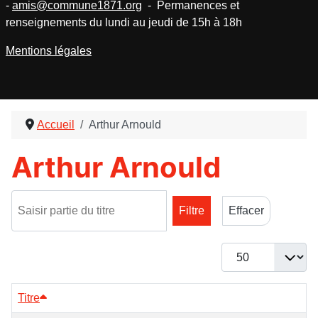
-
amis@commune1871.org
- Permanences et
renseignements du lundi au jeudi de 15h à 18h
Mentions légales
Accueil
Arthur Arnould
Arthur Arnould
Saisir partie du titre
Filtre
Effacer
Afficher #
Titre