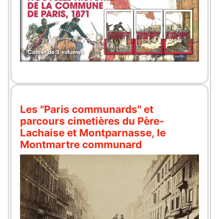
Les "Paris communards" et
parcours cimetières du Père-
Lachaise et Montparnasse, le
Montmartre communard