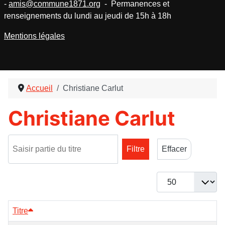
-
amis@commune1871.org
- Permanences et
renseignements du lundi au jeudi de 15h à 18h
Mentions légales
Accueil
Christiane Carlut
Christiane Carlut
Saisir partie du titre
Filtre
Effacer
Afficher #
Titre