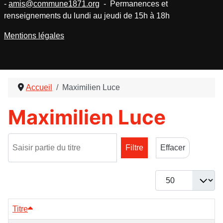
-
amis@commune1871.org
- Permanences et
renseignements du lundi au jeudi de 15h à 18h
Mentions légales
Accueil
Maximilien Luce
Maximilien Luce
Saisir partie du titre
Filtre
Effacer
Afficher #
Titre