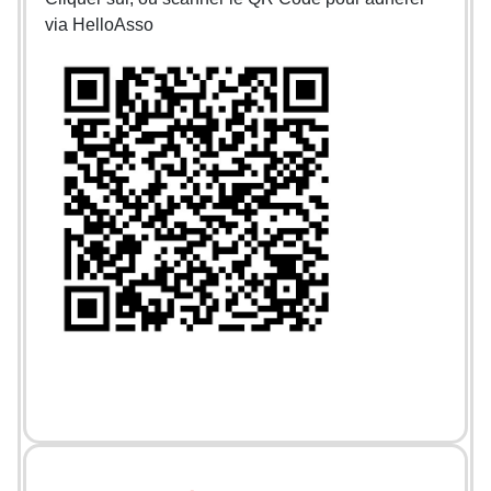
via HelloAsso