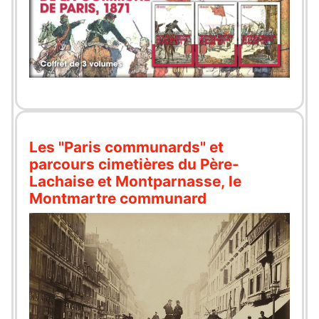
Les "Paris communards" et
parcours cimetières du Père-
Lachaise et Montparnasse, le
Montmartre communard