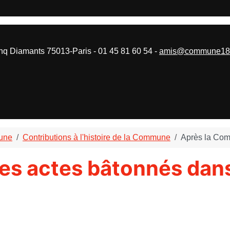
 Diamants 75013-Paris - 01 45 81 60 54 -
amis@commune187
mune
Contributions à l'histoire de la Commune
Après la Comm
s actes bâtonnés dans l