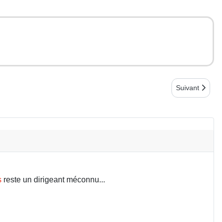
Article suivan
Suivant
s
reste un dirigeant méconnu...