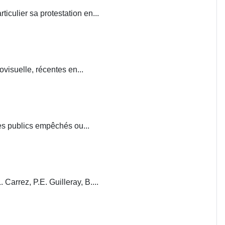
iculier sa protestation en...
visuelle, récentes en...
ces publics empêchés ou...
. Carrez, P.E. Guilleray, B....