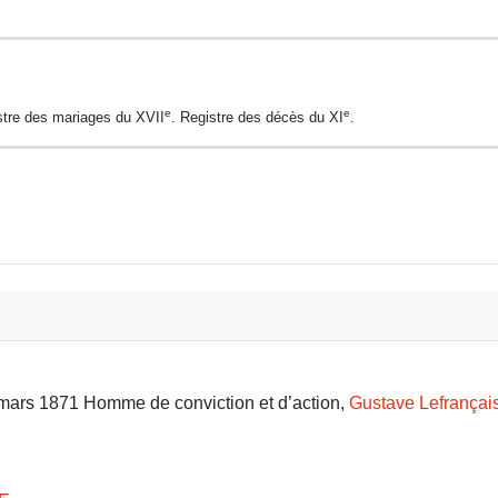
e
e
stre des mariages du XVII
. Registre des décès du XI
.
9 mars 1871 Homme de conviction et d’action,
Gustave Lefrançai