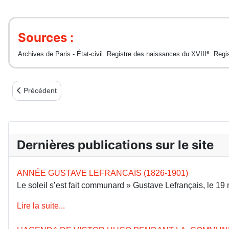
Sources :
e
Archives de Paris - État-civil. Registre des naissances du XVIII
. Regi
Article précédent : La paysannerie et la Commune
Précédent
Dernières publications sur le site
ANNÉE GUSTAVE LEFRANCAIS (1826-1901)
Le soleil s’est fait communard » Gustave Lefrançais, le 1
Lire la suite...