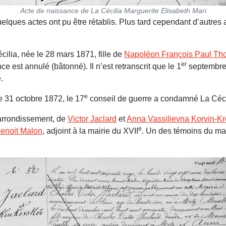
Acte de naissance de La Cécilia Marguerite Elisabeth Mari
ques actes ont pu être réta­blis. Plus tard cependant d’autres a
ilia, née le 28 mars 1871, fille de
Napoléon François Paul Th
er
e est annulé (bâtonné). Il n’est retranscrit que le 1
septembre 1
.
e
Le 31 octobre 1872, le 17
conseil de guerre a condamné La Cécili
rrondissement, de
Victor Jaclard
et
Anna Vassilievna Korvin-K
e
enoit Malon
, adjoint à la mairie du XVII
. Un des témoins du ma